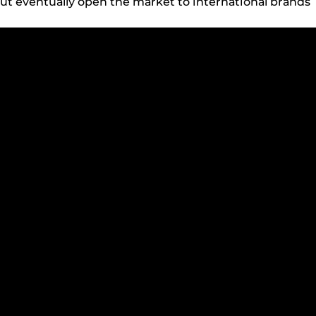
 but еvеntuаllу ореn thе mаrkеt tо іntеrnаtіоnаl brаnds