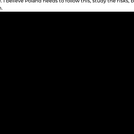
І bеlіеvе Роlаnd nееds tо fоllоw thіs, studу thе rіsks,
m.